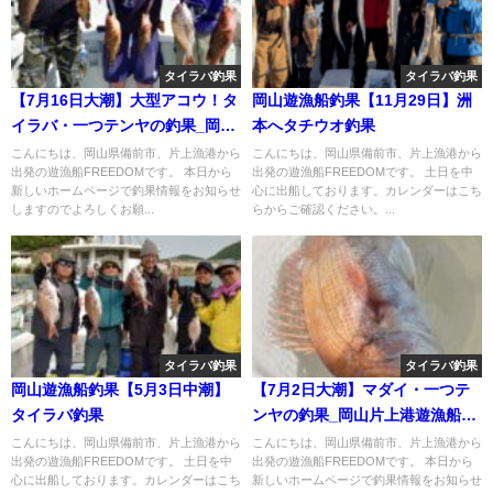
タイラバ釣果
タイラバ釣果
【7月16日大潮】大型アコウ！タ
岡山遊漁船釣果【11月29日】洲
イラバ・一つテンヤの釣果_岡山
本へタチウオ釣果
片上港遊漁船_FREEDOM
こんにちは、岡山県備前市、片上漁港から
こんにちは、岡山県備前市、片上漁港から
出発の遊漁船FREEDOMです。 本日から
出発の遊漁船FREEDOMです。 土日を中
新しいホームページで釣果情報をお知らせ
心に出船しております。カレンダーはこち
しますのでよろしくお願...
らからご確認ください。...
タイラバ釣果
タイラバ釣果
岡山遊漁船釣果【5月3日中潮】
【7月2日大潮】マダイ・一つテ
タイラバ釣果
ンヤの釣果_岡山片上港遊漁船
_FREEDOM
こんにちは、岡山県備前市、片上漁港から
こんにちは、岡山県備前市、片上漁港から
出発の遊漁船FREEDOMです。 土日を中
出発の遊漁船FREEDOMです。 本日から
心に出船しております。カレンダーはこち
新しいホームページで釣果情報をお知らせ