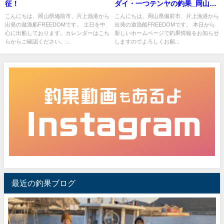
征！
ダイ・一つテンヤの釣果_岡山片
上港遊漁船_FREEDOM
こんにちは、岡山県備前市、片上漁港から
こんにちは、岡山県備前市、片上漁港から
出発の遊漁船FREEDOMです。 土日を中
出発の遊漁船FREEDOMです。 本日から
心に出船しております。カレンダーはこち
新しいホームページで釣果情報をお知らせ
らからご確認ください。...
しますのでよろしくお願...
最近の釣果ブログ