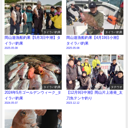
タイラバ釣果
タイラバ釣果
岡山遊漁船釣果【5月3日中潮】タ
岡山遊漁船釣果【4月19日小潮】
イラバ釣果
タイラバ釣果
2025.05.08
2025.05.08
タイラバ釣果
タチウオ
2024年5月ゴールデンウィーク_タ
【12月9日中潮】岡山片上港発_太
イラバ釣果
刀魚テンヤ釣り
2024.05.07
2023.12.12