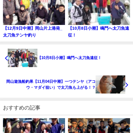
【12月9日中潮】岡山片上港発_
【10月8日小潮】鳴門へ太刀魚遠
太刀魚テンヤ釣り
征！
【10月8日小潮】鳴門へ太刀魚遠征！
岡山遊漁船釣果【11月04日中潮】一つテンヤ（アコ
ウ・マダイ狙い）で太刀魚も上がる！？
おすすめの記事