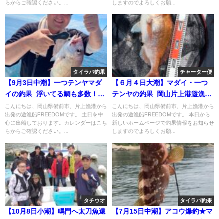
らからご確認ください。...
しますのでよろしくお願...
タイラバ釣果
チャーター便
【9月3日中潮】一つテンヤマダ
【６月４日大潮】マダイ・一つ
イの釣果_浮いてる鯛も多数！大
テンヤの釣果_岡山片上港遊漁船
型アコウも！
_FREEDOM
こんにちは、岡山県備前市、片上漁港から
こんにちは、岡山県備前市、片上漁港から
出発の遊漁船FREEDOMです。 土日を中
出発の遊漁船FREEDOMです。 本日から
心に出船しております。カレンダーはこち
新しいホームページで釣果情報をお知らせ
らからご確認ください。...
しますのでよろしくお願...
タチウオ
タイラバ釣果
【10月8日小潮】鳴門へ太刀魚遠
【7月15日中潮】アコウ爆釣★マ