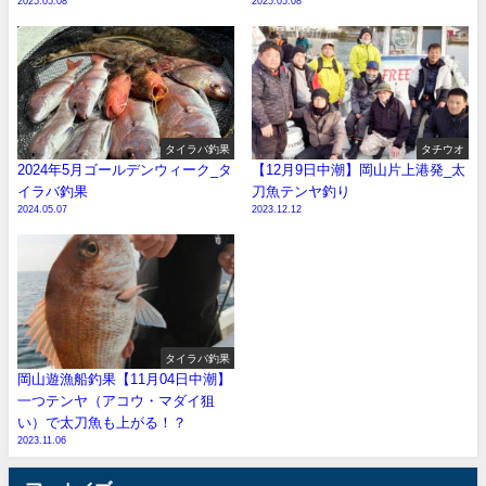
2025.05.08
2025.05.08
タイラバ釣果
タチウオ
2024年5月ゴールデンウィーク_タ
【12月9日中潮】岡山片上港発_太
イラバ釣果
刀魚テンヤ釣り
2024.05.07
2023.12.12
タイラバ釣果
岡山遊漁船釣果【11月04日中潮】
一つテンヤ（アコウ・マダイ狙
い）で太刀魚も上がる！？
2023.11.06